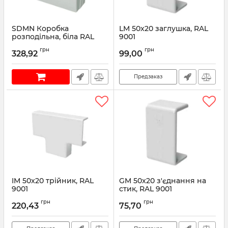
SDMN Коробка
LM 50x20 заглушка, RAL
розподільна, біла RAL
9001
9010
Артикул:
00651C
грн
грн
328,92
99,00
Артикул:
00677
Предзаказ
IM 50x20 трійник, RAL
GM 50x20 з'єднання на
9001
стик, RAL 9001
Артикул:
00652C
Артикул:
00653C
грн
грн
220,43
75,70