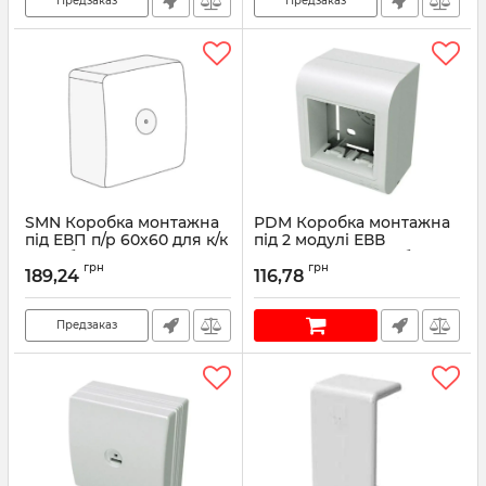
Предзаказ
Предзаказ
SMN Коробка монтажна
PDM Коробка монтажна
під ЕВП п/р 60х60 для к/к
під 2 модулі ЕВВ
TMC, біла RAL9016
стандарту "45х45", біла
грн
грн
RAL9016
189,24
116,78
Артикул:
00573
Артикул:
10013
Предзаказ