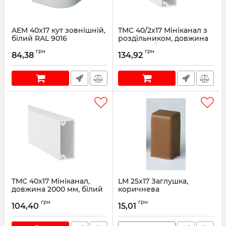
AEM 40x17 кут зовнішній,
TMC 40/2x17 Мініканал з
білий RAL 9016
роздільником, довжина
2000 мм, білий RAL 9016
Артикул:
00406
грн
грн
84,38
134,92
Артикул:
00305
TMC 40x17 Мініканал,
LM 25x17 Заглушка,
довжина 2000 мм, білий
коричнева
RAL 9016
Артикул:
00578B
грн
грн
104,40
15,01
Артикул:
00351