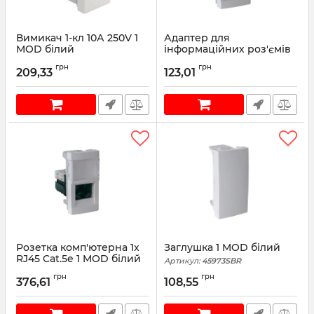
Вимикач 1-кл 10А 250V 1
Адаптер для
MOD білий
інформаційних роз'ємів
Keystone 1хRJ45 1 MOD
Артикул:
45010SBR
грн
грн
білий
209,33
123,01
Артикул:
45977SBR
Розетка комп'ютерна 1x
Заглушка 1 MOD білий
RJ45 Cat.5e 1 MOD білий
Артикул:
45973SBR
Артикул:
45975SBR
грн
грн
376,61
108,55