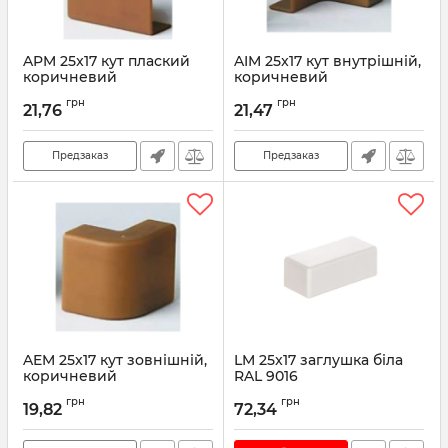
APM 25x17 кут плаский
AIM 25x17 кут внутрішній,
коричневий
коричневий
Артикул:
00415B
Артикул:
00391B
грн
грн
21,76
21,47
Предзаказ
Предзаказ
AEM 25x17 кут зовнішній,
LM 25x17 заглушка біла
коричневий
RAL 9016
Артикул:
00404B
Артикул:
00578
грн
грн
19,82
72,34