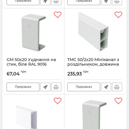
Предзаказ
Предзаказ
GM 50x20 з'єднання на
TMC 50/2x20 Мініканал з
стик, біле RAL 9016
роздільником, довжина
2000 мм, білий RAL 9016
Артикул:
00653
грн
грн
67,04
235,93
Артикул:
00314
Предзаказ
Предзаказ