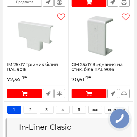
Предзаказ
IM 25x17 трійник білий
GM 25x17 З'єднання на
RAL 9016
стик, біле RAL 9016
Артикул:
00536
Артикул:
00591
грн
грн
72,34
70,61
1
2
3
4
5
все
вперед »
In-Liner Clasic