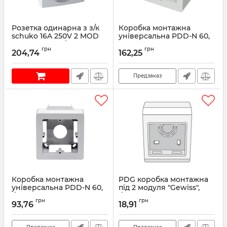
Розетка одинарна з з/к
Коробка монтажна
schuko 16A 250V 2 MOD
універсальна PDD-N 60,
під кутом 45° білий
коричнева
грн
грн
204,74
162,25
Артикул:
45131SBR
Артикул:
10123RB
Предзаказ
Коробка монтажна
PDG коробка монтажна
універсальна PDD-N 60,
під 2 модуля "Gewiss",
білий RAL9016
біла RAL9016
грн
грн
93,76
18,91
Артикул:
10123
Артикул:
10023