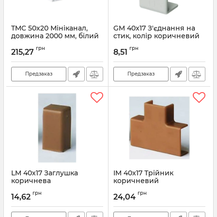
TMC 50x20 Мініканал,
GM 40x17 З'єднання на
довжина 2000 мм, білий
стик, колір коричневий
RAL 9016
Артикул:
00597B
грн
грн
215,27
8,51
Артикул:
00313
Предзаказ
Предзаказ
LM 40x17 Заглушка
IM 40x17 Трійник
коричнева
коричневий
Артикул:
00579B
Артикул:
00541B
грн
грн
14,62
24,04