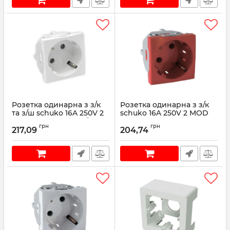
Розетка одинарна з з/к
Розетка одинарна з з/к
та з/ш schuko 16A 250V 2
schuko 16A 250V 2 MOD
MOD під кутом 45° білий
під кутом 45° червоний
грн
грн
217,09
204,74
Артикул:
45132SBR
Артикул:
45131SVM