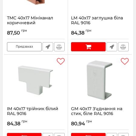
TMC 40x17 Мініканал
LM 40x17 заглушка біла
коричневий
RAL 9016
Артикул:
00351B
Артикул:
00579
грн
грн
87,50
84,38
Предзаказ
IM 40x17 трійник білий
GM 40x17 З'єднання на
RAL 9016
стик, біле RAL 9016
Артикул:
00541
Артикул:
00597
грн
грн
84,38
80,94