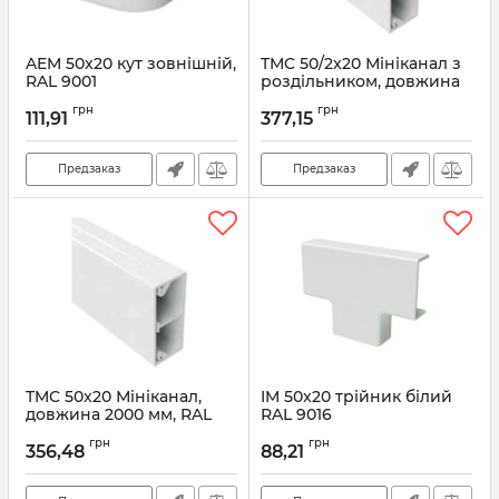
AEM 50x20 кут зовнішній,
TMC 50/2x20 Мініканал з
RAL 9001
роздільником, довжина
2000 мм, RAL 9001
Артикул:
00656C
грн
грн
111,91
377,15
Артикул:
00314C
Предзаказ
Предзаказ
TMC 50x20 Мініканал,
IM 50x20 трійник білий
довжина 2000 мм, RAL
RAL 9016
9001
Артикул:
00652
грн
грн
356,48
88,21
Артикул:
00313C